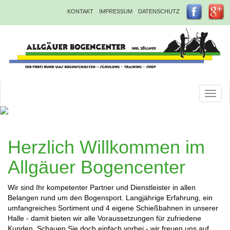
Direkt
KONTAKT
IMPRESSUM
DATENSCHUTZ
zum
Inhalt
Toggl
naviga
Herzlich Willkommen im
Allgäuer Bogencenter
Wir sind Ihr kompetenter Partner und Dienstleister in allen
Belangen rund um den Bogensport. Langjährige Erfahrung, ein
umfangreiches Sortiment und 4 eigene Schießbahnen in unserer
Halle - damit bieten wir alle Voraussetzungen für zufriedene
Kunden. Schauen Sie doch einfach vorbei - wir freuen uns auf